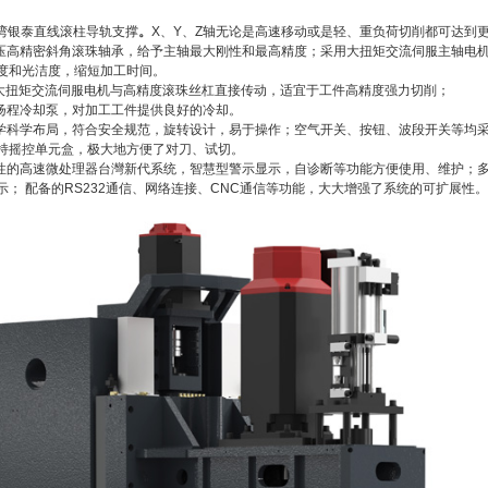
。
湾银泰直线滚柱导轨支撑
。
X、Y、Z轴无论是高速移动或是轻、重负荷切削都可达到
压高精密斜角滚珠轴承，给予主轴最大刚性和最高精度；采用大扭矩交流伺服主轴电
度和光洁度，缩短加工时间。
用大扭矩交流伺服电机与高精度滚珠丝杠直接传动，适宜于工件高精度强力切削；
扬程冷却泵，对加工工件提供良好的冷却。
学科学布局，符合安全规范，旋转设计，易于操作；空气开关、按钮、波段开关等均
持摇控单元盒，极大地方便了对刀、试切。
性的高速微处理器
台灣新代系统，智慧型警示显示，自诊断等功能方便使用、维护；
； 配备的RS232通信、网络连接、CNC通信等功能，大大增强了系统的可扩展性。